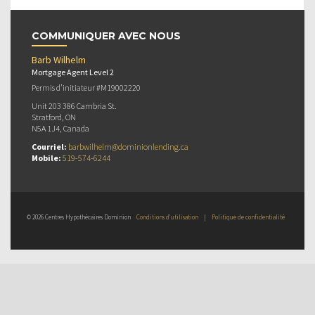
COMMUNIQUER AVEC NOUS
Barb Wilhelm
Mortgage Agent Level 2
Permis d’initiateur #M19002220
Unit 203 386 Cambria St.
Stratford, ON
N5A 1J4, Canada
Courriel:
barbwilhelm@dominionlending.ca
Mobile:
519-574-6244
© 2026 Centres Hypothécaires Dominion
Conditions d’utilisation
|
Politique de confidentialité