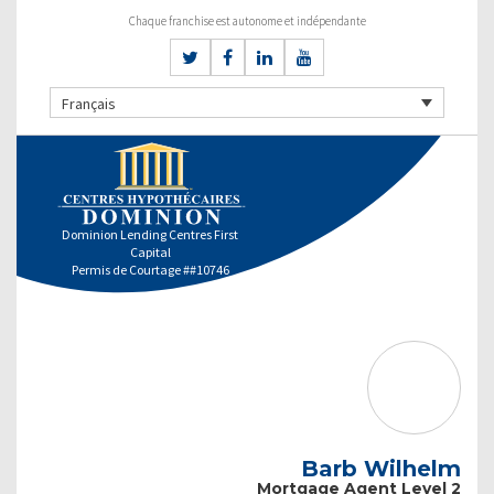
Chaque franchise est autonome et indépendante
Français
Dominion Lending Centres First
Capital
Permis de Courtage ##10746
Barb Wilhelm
Mortgage Agent Level 2