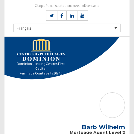
Chaque franchise est autonome et indépendante
Français
Dominion Lending Centres First
Capital
Permis de Courtage ##10746
Barb Wilhelm
Mortgage Agent Level 2