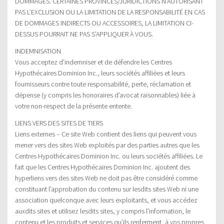
DOMMAGES. CERTAINES PROVINCES/JURIDICTIONS N’AUTORISANT
PAS L’EXCLUSION OU LA LIMITATION DE LA RESPONSABILITÉ EN CAS
DE DOMMAGES INDIRECTS OU ACCESSOIRES, LA LIMITATION CI-
DESSUS POURRAIT NE PAS S’APPLIQUER À VOUS.
INDEMNISATION
Vous acceptez d’indemniser et de défendre les Centres
Hypothécaires Dominion Inc., leurs sociétés affiliées et leurs
fournisseurs contre toute responsabilité, perte, réclamation et
dépense (y compris les honoraires d’avocat raisonnables) liée à
votre non-respect de la présente entente.
LIENS VERS DES SITES DE TIERS
Liens externes – Ce site Web contient des liens qui peuvent vous
mener vers des sites Web exploités par des parties autres que les
Centres Hypothécaires Dominion Inc. ou leurs sociétés affiliées. Le
fait que les Centres Hypothécaires Dominion Inc. ajoutent des
hyperliens vers des sites Web ne doit pas être considéré comme
constituant l’approbation du contenu sur lesdits sites Web ni une
association quelconque avec leurs exploitants, et vous accédez
auxdits sites et utilisez lesdits sites, y compris l’information, le
contenu et les produits et services qu’ils renferment, à vos propres